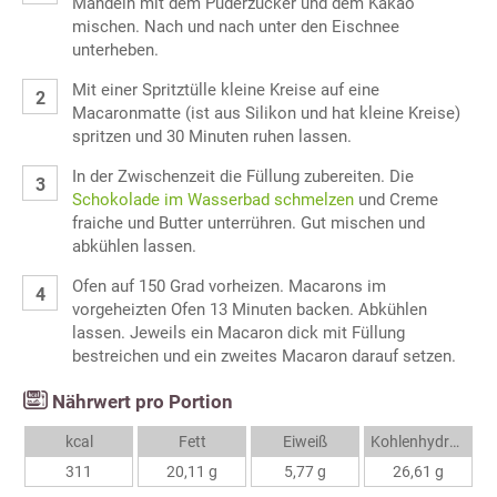
Mandeln mit dem Puderzucker und dem Kakao
mischen. Nach und nach unter den Eischnee
unterheben.
Mit einer Spritztülle kleine Kreise auf eine
Macaronmatte (ist aus Silikon und hat kleine Kreise)
spritzen und 30 Minuten ruhen lassen.
In der Zwischenzeit die Füllung zubereiten. Die
Schokolade im Wasserbad schmelzen
und Creme
fraiche und Butter unterrühren. Gut mischen und
abkühlen lassen.
Ofen auf 150 Grad vorheizen. Macarons im
vorgeheizten Ofen 13 Minuten backen. Abkühlen
lassen. Jeweils ein Macaron dick mit Füllung
bestreichen und ein zweites Macaron darauf setzen.
Nährwert pro Portion
kcal
Fett
Eiweiß
Kohlenhydrate
311
20,11 g
5,77 g
26,61 g