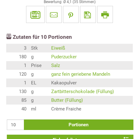
Bewertung: Ø
4,1
(
35
Stimmen)
Zutaten für
10
Portionen
3
Stk
Eiweiß
180
g
Puderzucker
1
Prise
Salz
120
g
ganz fein geriebene Mandeln
1
EL
Kakaopulver
130
g
Zartbitterschokolade (Füllung)
85
g
Butter (Füllung)
40
ml
Crème Fraiche
Portionen