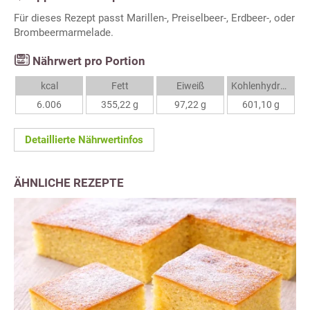
Für dieses Rezept passt Marillen-, Preiselbeer-, Erdbeer-, oder
Brombeermarmelade.
Nährwert pro Portion
kcal
Fett
Eiweiß
Kohlenhydrate
6.006
355,22 g
97,22 g
601,10 g
Detaillierte Nährwertinfos
ÄHNLICHE REZEPTE