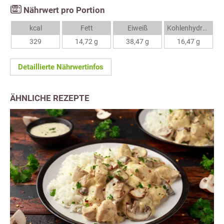
Nährwert pro Portion
kcal
Fett
Eiweiß
Kohlenhydrate
329
14,72 g
38,47 g
16,47 g
Detaillierte Nährwertinfos
ÄHNLICHE REZEPTE