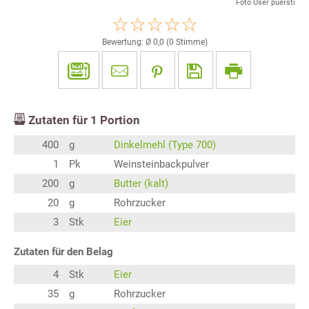
Foto User puersti
Bewertung: Ø
0,0
(
0
Stimme)
Zutaten für
1
Portion
400
g
Dinkelmehl (Type 700)
1
Pk
Weinsteinbackpulver
200
g
Butter (kalt)
20
g
Rohrzucker
3
Stk
Eier
Zutaten für den Belag
4
Stk
Eier
35
g
Rohrzucker