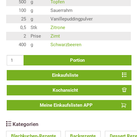
500
g
Topfen
100
g
Sauerrahm
25
g
Vanillepuddingpulver
0,5
Stk
Zitrone
2
Prise
Zimt
400
g
Schwarzbeeren
Portion
Einkaufsliste
Kochansicht
Meine Einkaufslisten APP
Kategorien
Blechkuchen-Rezepte
Backrezepte
Dessert Reze