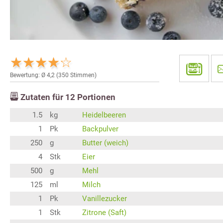
Bewertung: Ø
4,2
(
350
Stimmen)
Zutaten für
12
Portionen
1.5
kg
Heidelbeeren
1
Pk
Backpulver
250
g
Butter (weich)
4
Stk
Eier
500
g
Mehl
125
ml
Milch
1
Pk
Vanillezucker
1
Stk
Zitrone (Saft)