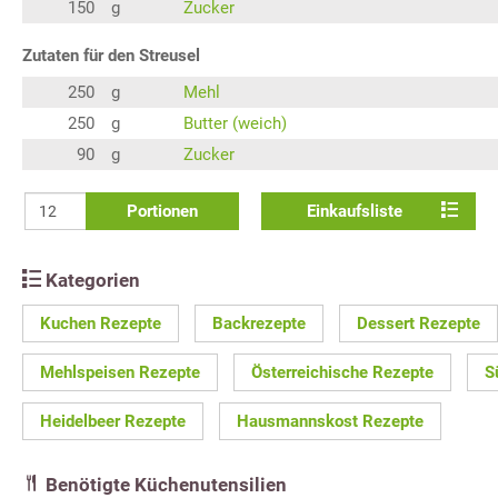
150
g
Zucker
Zutaten für den Streusel
250
g
Mehl
250
g
Butter (weich)
90
g
Zucker
Portionen
Einkaufsliste
Kategorien
Kuchen Rezepte
Backrezepte
Dessert Rezepte
Mehlspeisen Rezepte
Österreichische Rezepte
S
Heidelbeer Rezepte
Hausmannskost Rezepte
Benötigte Küchenutensilien