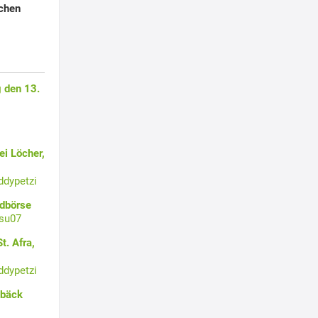
uchen
 den 13.
i Löcher,
ddypetzi
ldbörse
su07
t. Afra,
ddypetzi
ebäck