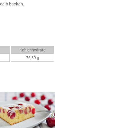
gelb backen.
Kohlenhydrate
76,39 g