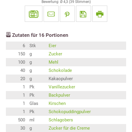
Bewertung: Ø
4,3
(
39
Stimmen)
Zutaten für
16
Portionen
6
Stk
Eier
150
g
Zucker
100
g
Mehl
40
g
Schokolade
20
g
Kakaopulver
1
Pk
Vanillezucker
1
Pk
Backpulver
1
Glas
Kirschen
1
Pk
Schokopuddingpulver
500
ml
Schlagobers
30
g
Zucker für die Creme