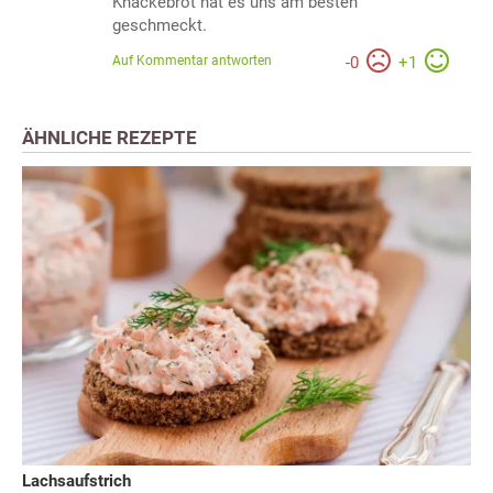
Knäckebrot hat es uns am besten
geschmeckt.
Auf Kommentar antworten
-
0
+
1
ÄHNLICHE REZEPTE
Lachsaufstrich