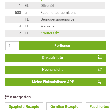
1
EL
Olivenöl
500
g
Faschiertes gemischt
1
TL
Gemüsesuppenpulver
4
TL
Maizena
2
TL
Kräutersalz
Portionen
Einkaufsliste
Kochansicht
Meine Einkaufslisten APP
Kategorien
Spaghetti Rezepte
Gemüse Rezepte
Faschiertes