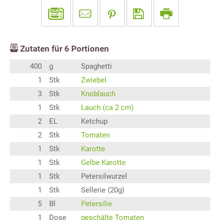
Zutaten für
6
Portionen
400
g
Spaghetti
1
Stk
Zwiebel
3
Stk
Knoblauch
1
Stk
Lauch (ca 2 cm)
2
EL
Ketchup
2
Stk
Tomaten
1
Stk
Karotte
1
Stk
Gelbe Karotte
1
Stk
Petersilwurzel
1
Stk
Sellerie (20g)
5
Bl
Petersilie
1
Dose
geschälte Tomaten