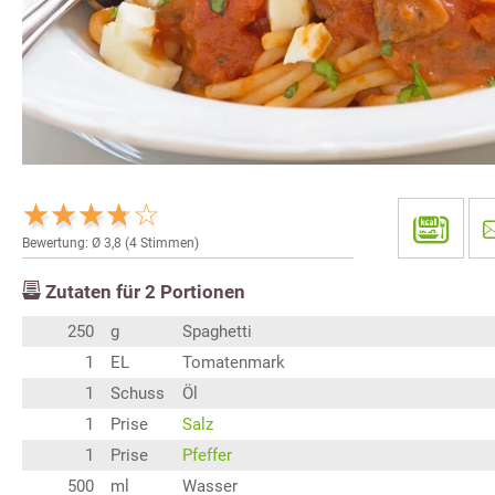
Bewertung: Ø
3,8
(
4
Stimmen)
Zutaten für
2
Portionen
250
g
Spaghetti
1
EL
Tomatenmark
1
Schuss
Öl
1
Prise
Salz
1
Prise
Pfeffer
500
ml
Wasser