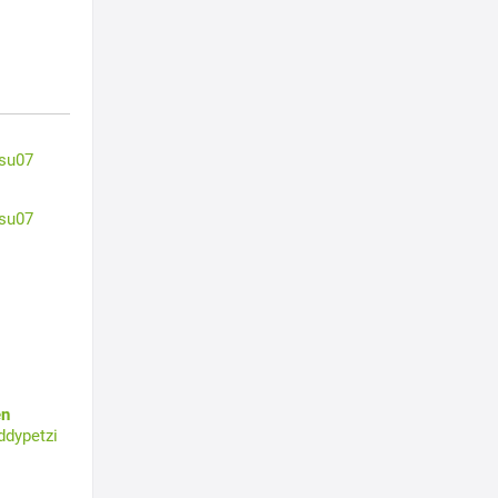
su07
su07
en
ddypetzi