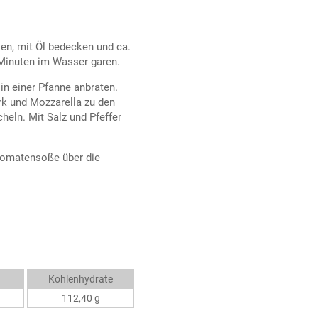
len, mit Öl bedecken und ca.
2 Minuten im Wasser garen.
in einer Pfanne anbraten.
k und Mozzarella zu den
heln. Mit Salz und Pfeffer
 Tomatensoße über die
Kohlenhydrate
112,40 g