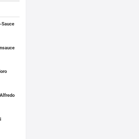
n-Sauce
ensauce
doro
Alfredo
i