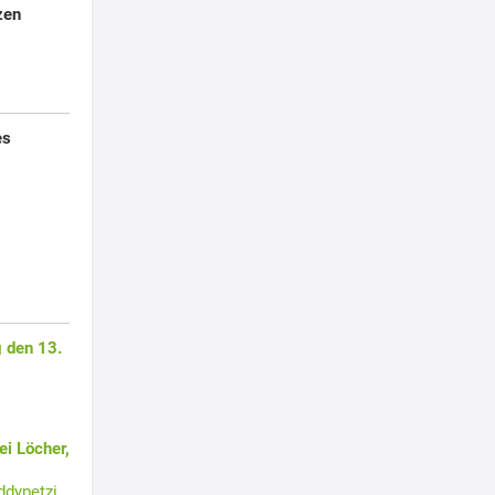
zen
es
 den 13.
i Löcher,
ddypetzi