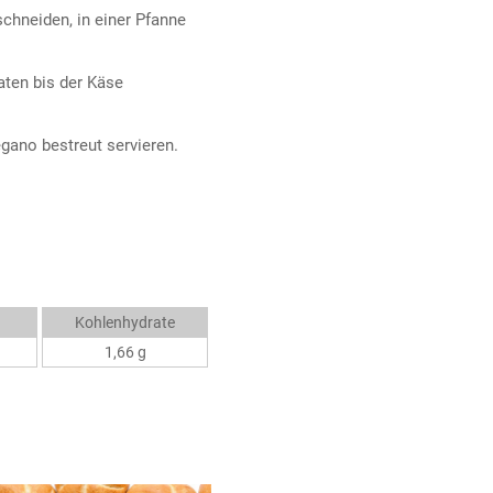
schneiden, in einer Pfanne
aten bis der Käse
egano bestreut servieren.
Kohlenhydrate
1,66 g