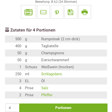
Bewertung: Ø
4,2
(
34
Stimmen)
Zutaten für
4
Portionen
500
g
Rumpsteak (2 cm dick)
400
g
Tagliatelle
50
g
Champignons
50
g
Eierschwammerl
1
Schuss
Weißwein (trocken)
250
ml
Schlagobers
3
EL
Öl
4
Prise
Salz
2
Prise
Pfeffer
Portionen