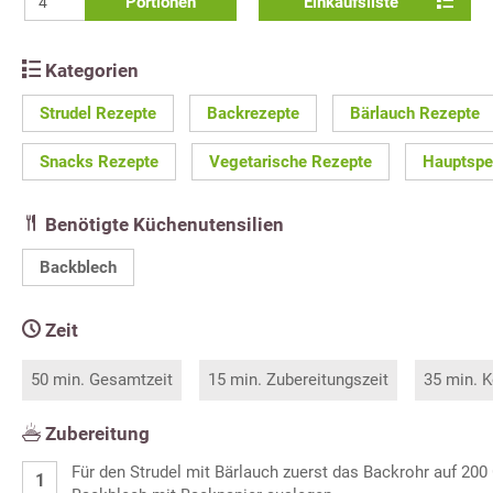
Portionen
Einkaufsliste
Kategorien
Strudel Rezepte
Backrezepte
Bärlauch Rezepte
Snacks Rezepte
Vegetarische Rezepte
Hauptspe
Benötigte Küchenutensilien
Backblech
Zeit
50 min. Gesamtzeit
15 min. Zubereitungszeit
35 min. K
Zubereitung
Für den Strudel mit Bärlauch zuerst das Backrohr auf 200