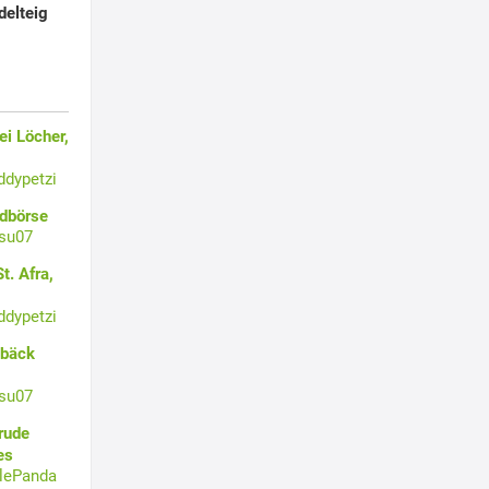
delteig
i Löcher,
ddypetzi
ldbörse
su07
t. Afra,
ddypetzi
ebäck
su07
rude
es
tlePanda