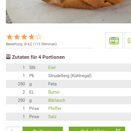
Bewertung: Ø
4,2
(
115
Stimmen)
Zutaten für
4
Portionen
1
Stk
Eier
1
Pk
Strudelteig (Kühlregal)
250
g
Feta
2
EL
Butter
250
g
Bärlauch
1
Prise
Pfeffer
1
Prise
Salz