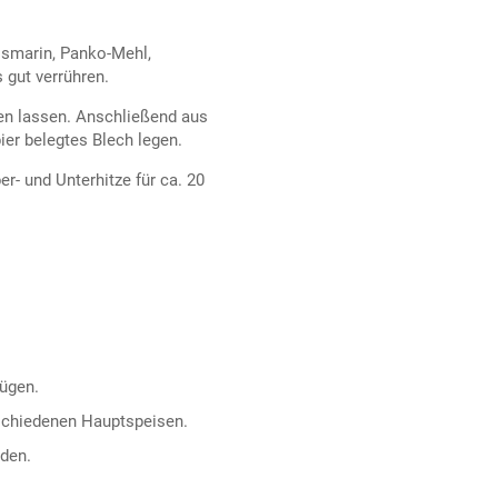
Rosmarin, Panko-Mehl,
s gut verrühren.
en lassen. Anschließend aus
er belegtes Blech legen.
r- und Unterhitze für ca. 20
fügen.
rschiedenen Hauptspeisen.
den.