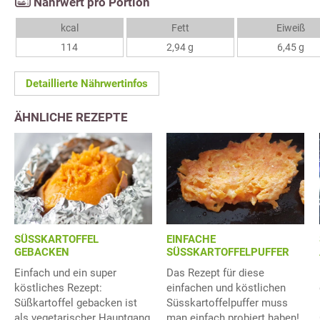
Nährwert pro Portion
kcal
Fett
Eiweiß
114
2,94 g
6,45 g
Detaillierte Nährwertinfos
ÄHNLICHE REZEPTE
SÜSSKARTOFFEL
EINFACHE
GEBACKEN
SÜSSKARTOFFELPUFFER
Einfach und ein super
Das Rezept für diese
köstliches Rezept:
einfachen und köstlichen
Süßkartoffel gebacken ist
Süsskartoffelpuffer muss
als vegetarischer Hauptgang
man einfach probiert haben!