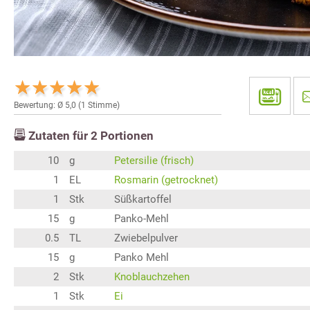
Bewertung: Ø
5,0
(
1
Stimme)
Zutaten für
2
Portionen
10
g
Petersilie (frisch)
1
EL
Rosmarin (getrocknet)
1
Stk
Süßkartoffel
15
g
Panko-Mehl
0.5
TL
Zwiebelpulver
15
g
Panko Mehl
2
Stk
Knoblauchzehen
1
Stk
Ei