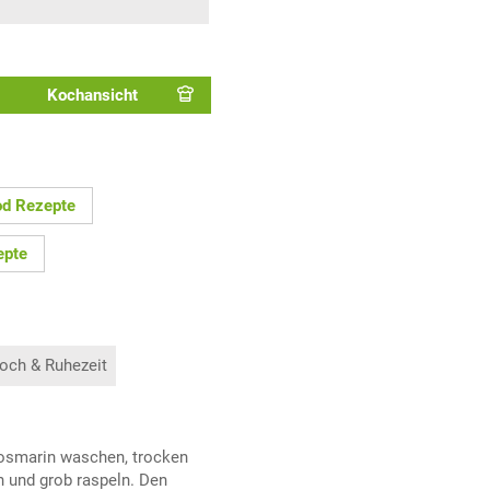
Kochansicht
od Rezepte
epte
och & Ruhezeit
 Rosmarin waschen, trocken
n und grob raspeln. Den