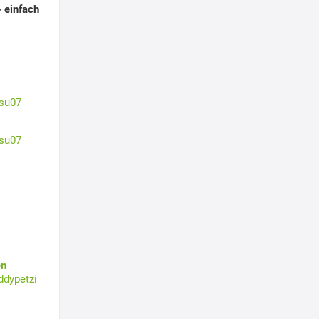
- einfach
su07
su07
en
ddypetzi