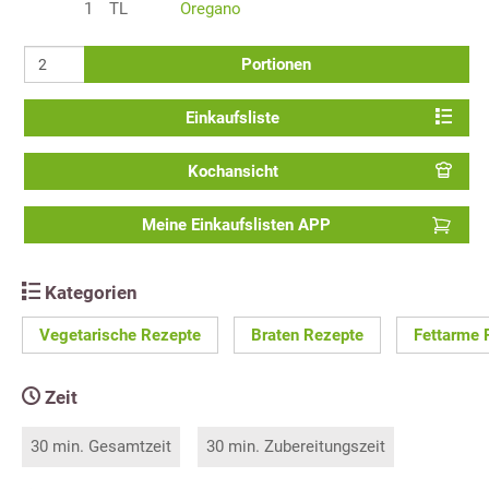
1
TL
Oregano
Portionen
Einkaufsliste
Kochansicht
Meine Einkaufslisten APP
Kategorien
Vegetarische Rezepte
Braten Rezepte
Fettarme 
Zeit
30 min. Gesamtzeit
30 min. Zubereitungszeit