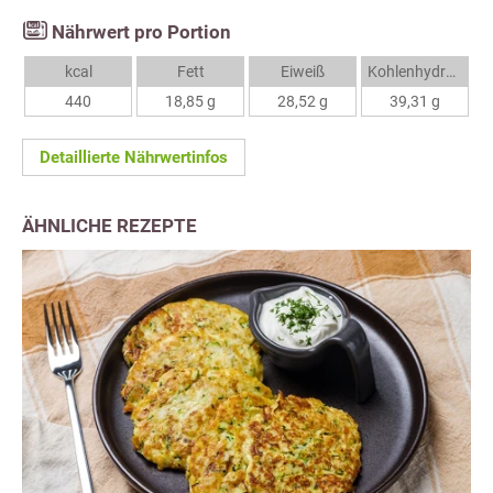
Nährwert pro Portion
kcal
Fett
Eiweiß
Kohlenhydrate
440
18,85 g
28,52 g
39,31 g
Detaillierte Nährwertinfos
ÄHNLICHE REZEPTE