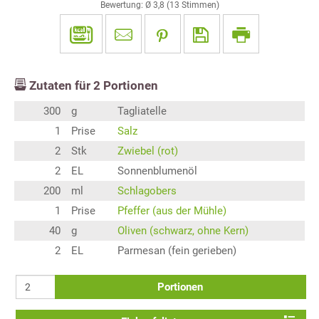
Bewertung: Ø
3,8
(
13
Stimmen)
Zutaten für
2
Portionen
300
g
Tagliatelle
1
Prise
Salz
2
Stk
Zwiebel (rot)
2
EL
Sonnenblumenöl
200
ml
Schlagobers
1
Prise
Pfeffer (aus der Mühle)
40
g
Oliven (schwarz, ohne Kern)
2
EL
Parmesan (fein gerieben)
Portionen