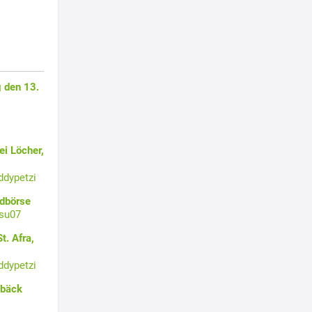
 den 13.
i Löcher,
ddypetzi
ldbörse
su07
t. Afra,
ddypetzi
ebäck