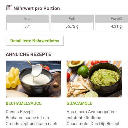
Nährwert pro Portion
kcal
Fett
Eiweiß
571
55,72 g
4,31 g
Detaillierte Nährwertinfos
ÄHNLICHE REZEPTE
BECHAMELSAUCE
GUACAMOLE
Dieses Rezept
Aus einem Avocadopüree
Bechamelsauce ist ein
entsteht köstliche
Grundrezept und kann nach
Guacamole. Das Dip Rezept