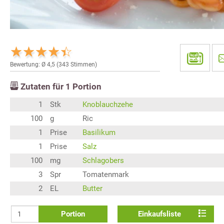
Bewertung: Ø
4,5
(
343
Stimmen)
Zutaten für
1
Portion
1
Stk
Knoblauchzehe
100
g
Ric
1
Prise
Basilikum
1
Prise
Salz
100
mg
Schlagobers
3
Spr
Tomatenmark
2
EL
Butter
Portion
Einkaufsliste