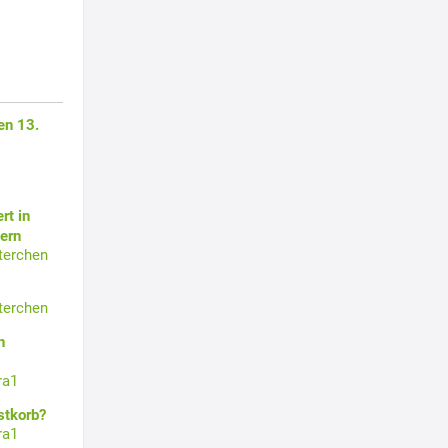
en 13.
rt in
ern
terchen
terchen
n
ra1
stkorb?
ra1