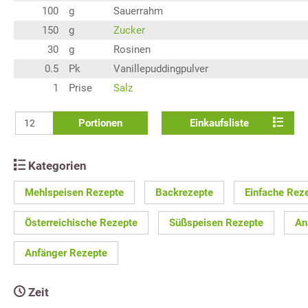
100
g
Sauerrahm
150
g
Zucker
30
g
Rosinen
0.5
Pk
Vanillepuddingpulver
1
Prise
Salz
Portionen
Einkaufsliste
Kategorien
Mehlspeisen Rezepte
Backrezepte
Einfache Rez
Österreichische Rezepte
Süßspeisen Rezepte
An
Anfänger Rezepte
Zeit