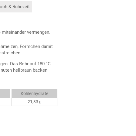
och & Ruhezeit
le miteinander vermengen.
 schmelzen, Förmchen damit
estreichen.
egen. Das Rohr auf 180 °C
inuten hellbraun backen.
Kohlenhydrate
21,33 g