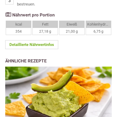
bestreuen.
Nährwert pro Portion
kcal
Fett
Eiweiß
Kohlenhydrate
354
27,18 g
21,00 g
6,75 g
Detaillierte Nährwertinfos
ÄHNLICHE REZEPTE