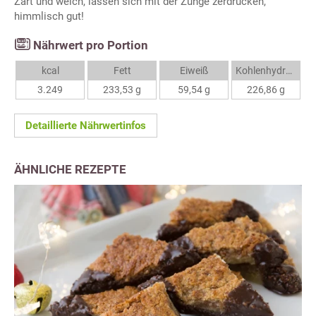
Zart und weich, lassen sich mit der Zunge zerdrücken,
himmlisch gut!
Nährwert pro Portion
kcal
Fett
Eiweiß
Kohlenhydrate
3.249
233,53 g
59,54 g
226,86 g
Detaillierte Nährwertinfos
ÄHNLICHE REZEPTE