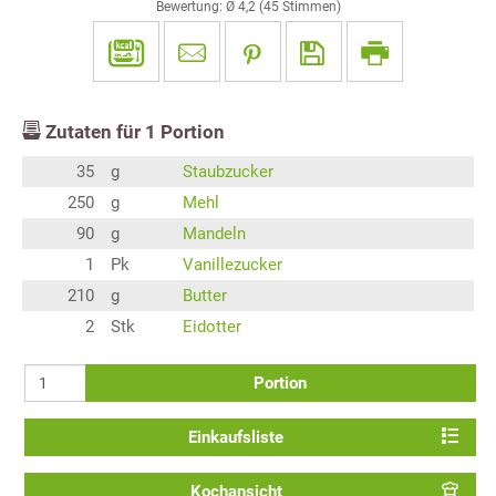
Bewertung: Ø
4,2
(
45
Stimmen)
Zutaten für
1
Portion
35
g
Staubzucker
250
g
Mehl
90
g
Mandeln
1
Pk
Vanillezucker
210
g
Butter
2
Stk
Eidotter
Portion
Einkaufsliste
Kochansicht