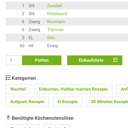
1
Stk
Zwiebel
2
Stk
Knoblauch
6
Zweig
Rosmarin
6
Zweig
Thymian
2
EL
Salz
60
ml
Essig
Portion
Einkaufsliste
Kategorien
Wachtel
Einkochen, Haltbar machen Rezepte
Anf
Antipasti Rezepte
Ei Rezepte
30 Minuten Rezept
Benötigte Küchenutensilien