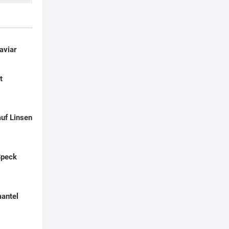
aviar
t
uf Linsen
Speck
antel