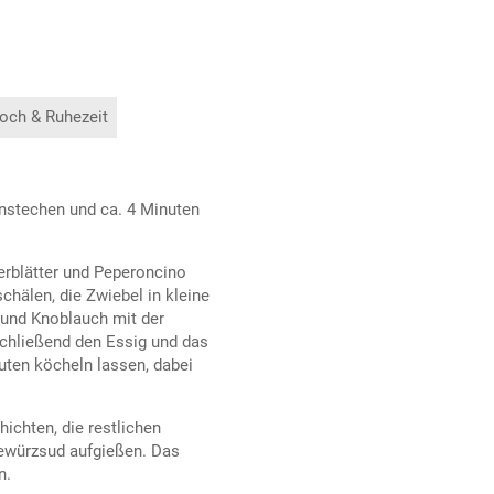
och & Ruhezeit
nstechen und ca. 4 Minuten
erblätter und Peperoncino
hälen, die Zwiebel in kleine
 und Knoblauch mit der
chließend den Essig und das
uten köcheln lassen, dabei
ichten, die restlichen
ewürzsud aufgießen. Das
n.