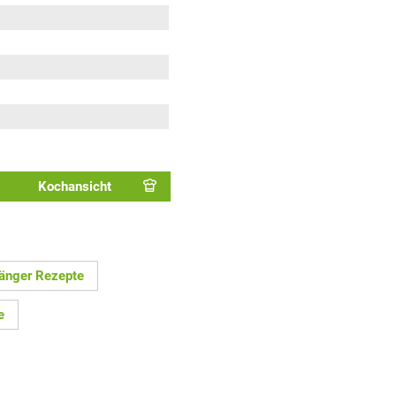
Kochansicht
änger Rezepte
e