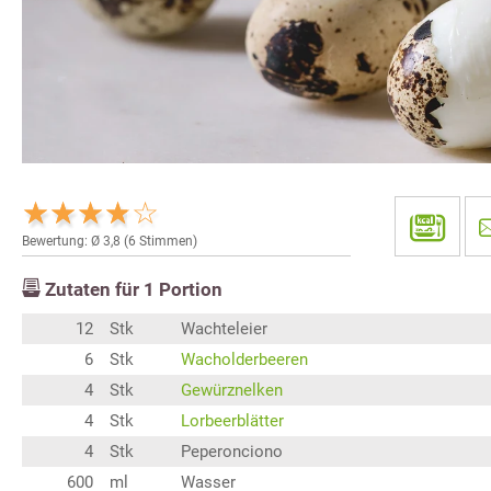
Bewertung: Ø
3,8
(
6
Stimmen)
Zutaten für
1
Portion
12
Stk
Wachteleier
6
Stk
Wacholderbeeren
4
Stk
Gewürznelken
4
Stk
Lorbeerblätter
4
Stk
Peperonciono
600
ml
Wasser