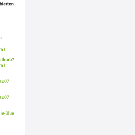
hierten
n
ra1
stkorb?
ra1
su07
su07
lie-Blue