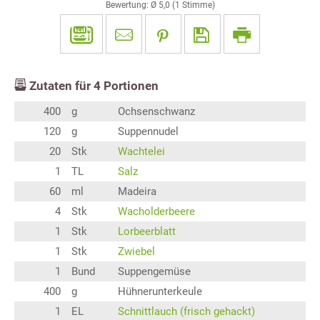
Bewertung: Ø
5,0
(
1
Stimme)
Zutaten für
4
Portionen
400
g
Ochsenschwanz
120
g
Suppennudel
20
Stk
Wachtelei
1
TL
Salz
60
ml
Madeira
4
Stk
Wacholderbeere
1
Stk
Lorbeerblatt
1
Stk
Zwiebel
1
Bund
Suppengemüse
400
g
Hühnerunterkeule
1
EL
Schnittlauch (frisch gehackt)