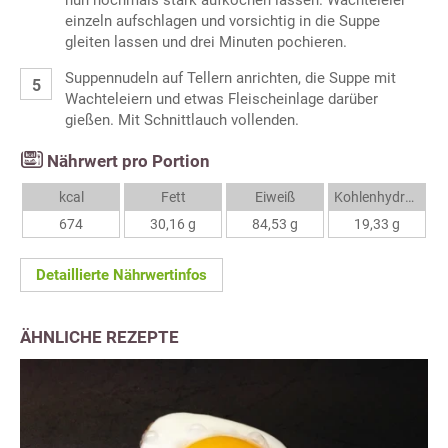
nun nochmals stark aufkochen lassen. Wachteleier
einzeln aufschlagen und vorsichtig in die Suppe
gleiten lassen und drei Minuten pochieren.
Suppennudeln auf Tellern anrichten, die Suppe mit
Wachteleiern und etwas Fleischeinlage darüber
gießen. Mit Schnittlauch vollenden.
Nährwert pro Portion
kcal
Fett
Eiweiß
Kohlenhydrate
674
30,16 g
84,53 g
19,33 g
Detaillierte Nährwertinfos
ÄHNLICHE REZEPTE