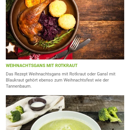
WEIHNACHTSGANS MIT ROTKRAUT
Das Rezept Weihnachtsgans mit Rotkraut oder Gansl mit
Blaukraut gehört ebenso zum Weihnachtsfest wie der
Tannenbaum.