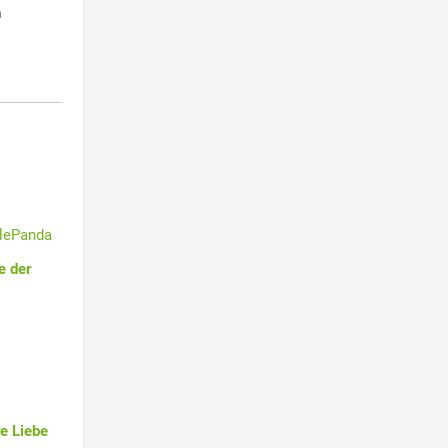
h
tlePanda
e der
e Liebe