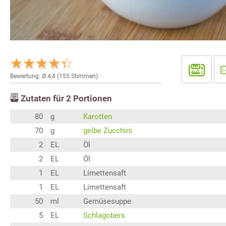
Bewertung: Ø
4,4
(
155
Stimmen)
Zutaten für
2
Portionen
80
g
Karotten
70
g
gelbe Zucchini
2
EL
Öl
2
EL
Öl
1
EL
Limettensaft
1
EL
Limettensaft
50
ml
Gemüsesuppe
5
EL
Schlagobers