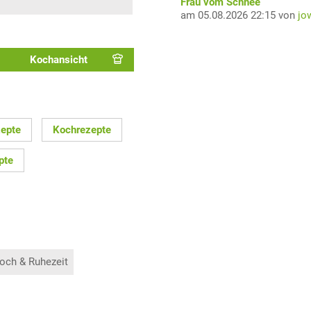
Frau vom Schnee
am 05.08.2026 22:15 von
jo
Kochansicht
epte
Kochrezepte
pte
och & Ruhezeit