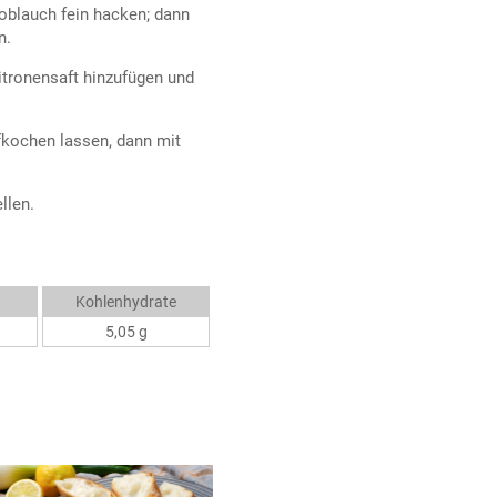
noblauch fein hacken; dann
n.
tronensaft hinzufügen und
kochen lassen, dann mit
llen.
Kohlenhydrate
5,05 g