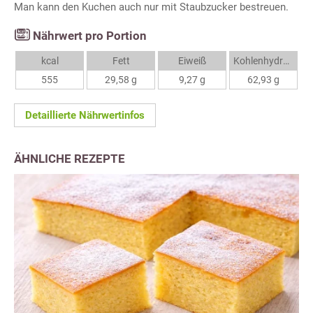
Man kann den Kuchen auch nur mit Staubzucker bestreuen.
Nährwert pro Portion
kcal
Fett
Eiweiß
Kohlenhydrate
555
29,58 g
9,27 g
62,93 g
Detaillierte Nährwertinfos
ÄHNLICHE REZEPTE