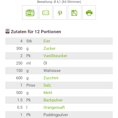
Bewertung: Ø
4,1
(
84
Stimmen)
Zutaten für
12
Portionen
4
Stk
Eier
300
g
Zucker
2
Pk
Vanillezucker
250
ml
Öl
150
g
Walnüsse
600
g
Zucchini
1
Prise
Salz
500
g
Mehl
1.5
Pk
Backpulver
0.5
l
Orangensaft
1
Pk
Puddingpulver