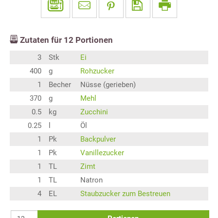
Zutaten für
12
Portionen
3
Stk
Ei
400
g
Rohzucker
1
Becher
Nüsse (gerieben)
370
g
Mehl
0.5
kg
Zucchini
0.25
l
Öl
1
Pk
Backpulver
1
Pk
Vanillezucker
1
TL
Zimt
1
TL
Natron
4
EL
Staubzucker zum Bestreuen