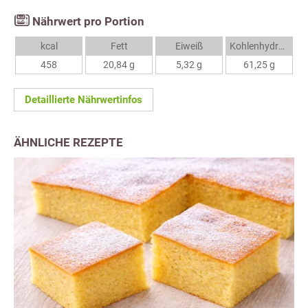
Nährwert pro Portion
kcal
Fett
Eiweiß
Kohlenhydrate
458
20,84 g
5,32 g
61,25 g
Detaillierte Nährwertinfos
ÄHNLICHE REZEPTE