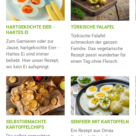
HARTGEKOCHTE EIER -
TÜRKISCHE FALAFEL
HARTES EI
Türkische Falafel
Zum Garnieren oder zur
schmecken der ganzen
Jause, hartgekochte Eier -
Familie. Das vegetarische
Hartes Ei sind immer
Rezept passt wunderbar für
beliebt. Hier unser Rezept,
einen Tag ohne Fleisch.
wo kein Ei aufspringt.
SELBSTGEMACHTE
SENFEIER MIT KARTOFFELN
KARTOFFELCHIPS
Ein Rezept aus Omas
Die selbst gemachten