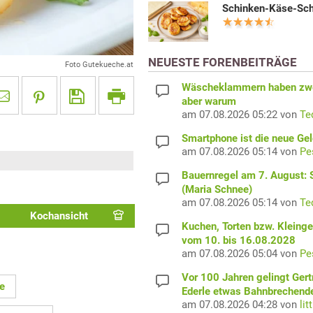
Schinken-Käse-Sc
NEUESTE FORENBEITRÄGE
Foto Gutekueche.at
Wäscheklammern haben zwe
aber warum
am 07.08.2026 05:22 von
Te
Smartphone ist die neue Ge
am 07.08.2026 05:14 von
Pe
Bauernregel am 7. August: S
(Maria Schnee)
am 07.08.2026 05:14 von
Te
Kochansicht
Kuchen, Torten bzw. Kleing
vom 10. bis 16.08.2028
am 07.08.2026 05:04 von
Pe
Vor 100 Jahren gelingt Gert
e
Ederle etwas Bahnbrechend
am 07.08.2026 04:28 von
lit