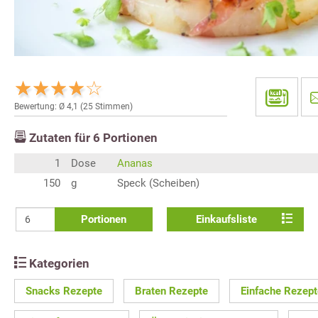
Bewertung: Ø
4,1
(
25
Stimmen)
Zutaten für
6
Portionen
1
Dose
Ananas
150
g
Speck (Scheiben)
Portionen
Einkaufsliste
Kategorien
Snacks Rezepte
Braten Rezepte
Einfache Rezept