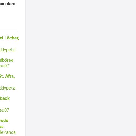
hnecken
i Löcher,
ddypetzi
ldbörse
su07
t. Afra,
ddypetzi
ebäck
su07
rude
es
tlePanda