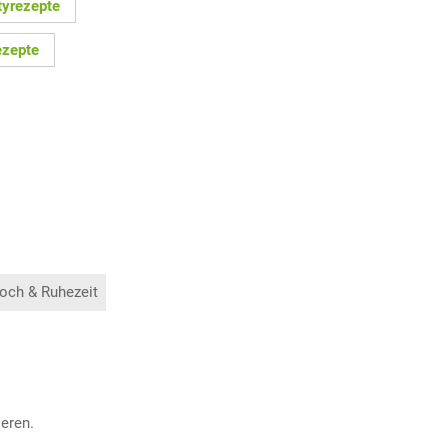
tyrezepte
ezepte
och & Ruhezeit
eren.