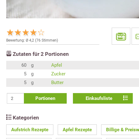
Bewertung: Ø
4,2
(
76
Stimmen)
Zutaten für
2
Portionen
60
g
Apfel
5
g
Zucker
5
g
Butter
Portionen
Einkaufsliste
Kategorien
Aufstrich Rezepte
Apfel Rezepte
Billige & Preis