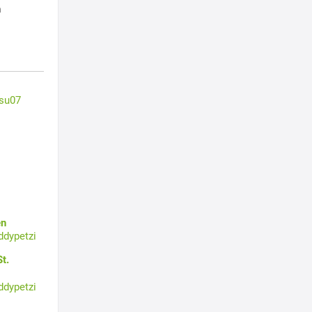
h
su07
en
ddypetzi
t.
ddypetzi