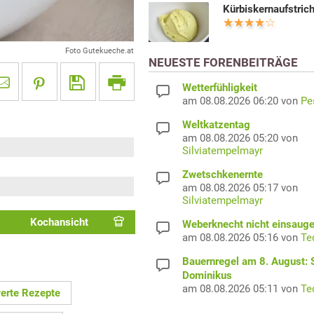
Kürbiskernaufstric
Foto Gutekueche.at
NEUESTE FORENBEITRÄGE
Wetterfühligkeit
am 08.08.2026 06:20 von
Pe
Weltkatzentag
am 08.08.2026 05:20 von
Silviatempelmayr
Zwetschkenernte
am 08.08.2026 05:17 von
Silviatempelmayr
Kochansicht
Weberknecht nicht einsaug
am 08.08.2026 05:16 von
Te
Bauernregel am 8. August: S
Dominikus
am 08.08.2026 05:11 von
Te
werte Rezepte