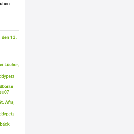
uchen
 den 13.
i Löcher,
ddypetzi
ldbörse
su07
t. Afra,
ddypetzi
ebäck