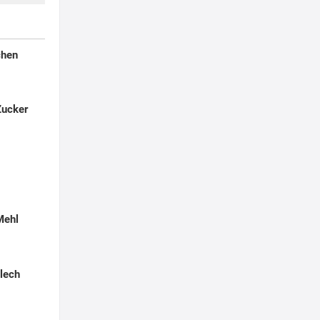
chen
Zucker
Mehl
lech