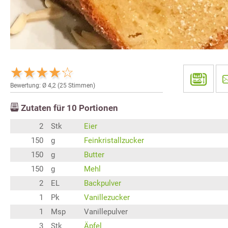
Bewertung: Ø
4,2
(
25
Stimmen)
Zutaten für
10
Portionen
2
Stk
Eier
150
g
Feinkristallzucker
150
g
Butter
150
g
Mehl
2
EL
Backpulver
1
Pk
Vanillezucker
1
Msp
Vanillepulver
3
Stk
Äpfel