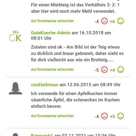
Für einen Mürbteig ist das Verhältnis 3: 2: 1
aber hier wird noch mehr Mehl verwendet.
Auf Kommentar antworten
-
4
+
6
GuteKueche-Admin
am 16.10.2018 um
08:01 Uhr
Zutaten sind ok - Am Bild ist der Teig etwas
zu dicklich und braun gebrannt, daher sieht es
für dich vielleicht aus wie ein Brotteig.....
Auf Kommentar antworten
-
5
+
4
cocktailmaus
am 12.06.2015 um 08:49 Uhr
Ich verwende für einen Apfelkuchen immer
säuerliche Äpfel, die schmecken im Kuchen
einfach besser.
Auf Kommentar antworten
-
4
+
5
Kanguruh1
am 02.11.2021 um 15:36 Uhr