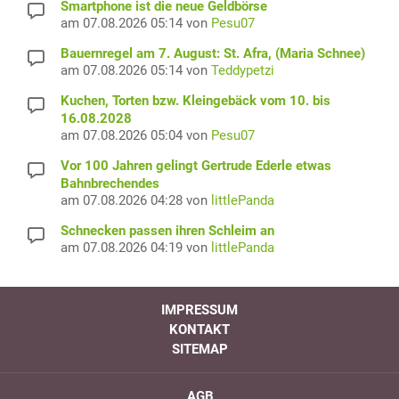
Smartphone ist die neue Geldbörse
am 07.08.2026 05:14 von
Pesu07
Bauernregel am 7. August: St. Afra, (Maria Schnee)
am 07.08.2026 05:14 von
Teddypetzi
Kuchen, Torten bzw. Kleingebäck vom 10. bis
16.08.2028
am 07.08.2026 05:04 von
Pesu07
Vor 100 Jahren gelingt Gertrude Ederle etwas
Bahnbrechendes
am 07.08.2026 04:28 von
littlePanda
Schnecken passen ihren Schleim an
am 07.08.2026 04:19 von
littlePanda
IMPRESSUM
KONTAKT
SITEMAP
AGB