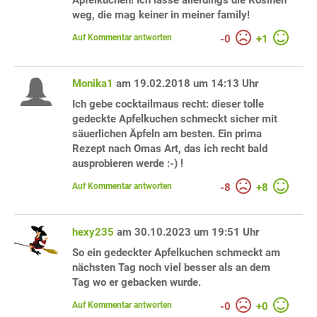
Apfelkuchen! Ich lasse allerdings die Rosinen
weg, die mag keiner in meiner family!
Auf Kommentar antworten
-
0
+
1
Monika1
am 19.02.2018 um 14:13 Uhr
Ich gebe cocktailmaus recht: dieser tolle
gedeckte Apfelkuchen schmeckt sicher mit
säuerlichen Äpfeln am besten. Ein prima
Rezept nach Omas Art, das ich recht bald
ausprobieren werde :-) !
Auf Kommentar antworten
-
8
+
8
hexy235
am 30.10.2023 um 19:51 Uhr
So ein gedeckter Apfelkuchen schmeckt am
nächsten Tag noch viel besser als an dem
Tag wo er gebacken wurde.
Auf Kommentar antworten
-
0
+
0