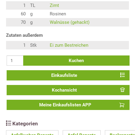
1
TL
Zimt
60
g
Rosinen
70
g
Walnüsse (gehackt)
Zutaten außerdem
1
Stk
Ei zum Bestreichen
Kuchen
Einkaufsliste
Kochansicht
Meine Einkaufslisten APP
Kategorien