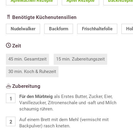
Apfelkuchen Rezepte
Apfel Rezepte
Backrezepte
Benötigte Küchenutensilien
Nudelwalker
Backform
Frischhaltefolie
Hol
Zeit
45 min. Gesamtzeit
15 min. Zubereitungszeit
30 min. Koch & Ruhezeit
Zubereitung
Für den Mürbteig
als Erstes Butter, Zucker, Eier,
Vanillezucker, Zitronenschale und -saft und Milch
schaumig rühren.
Auf einem Brett mit dem Mehl (vermischt mit
Backpulver) rasch kneten.