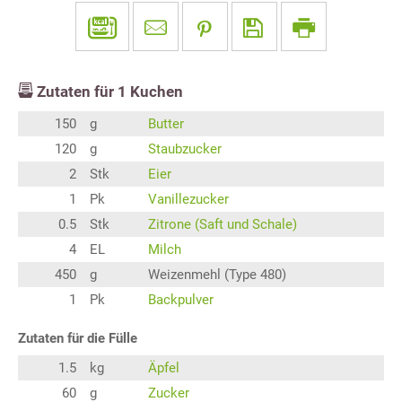
Zutaten für
1
Kuchen
150
g
Butter
120
g
Staubzucker
2
Stk
Eier
1
Pk
Vanillezucker
0.5
Stk
Zitrone (Saft und Schale)
4
EL
Milch
450
g
Weizenmehl (Type 480)
1
Pk
Backpulver
Zutaten für die Fülle
1.5
kg
Äpfel
60
g
Zucker