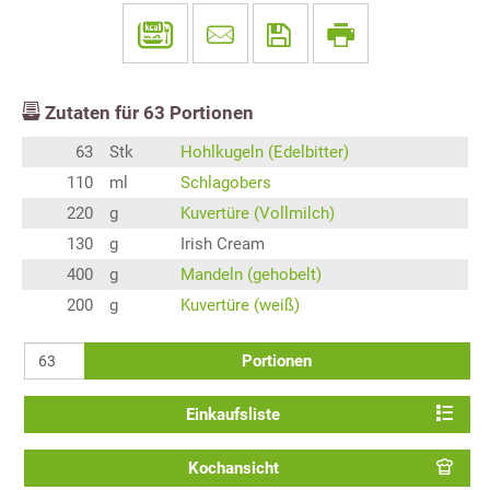
Zutaten für
63
Portionen
63
Stk
Hohlkugeln (Edelbitter)
110
ml
Schlagobers
220
g
Kuvertüre (Vollmilch)
130
g
Irish Cream
400
g
Mandeln (gehobelt)
200
g
Kuvertüre (weiß)
Portionen
Einkaufsliste
Kochansicht