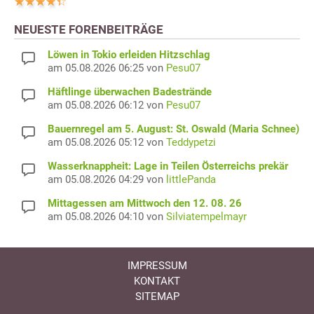
NEUESTE FORENBEITRÄGE
Löwen in Tokio erleiden Hitzschlag
am 05.08.2026 06:25 von
Pesu07
Häftlinge überwachen Badestrände
am 05.08.2026 06:12 von
Pesu07
Bauernregel am 5. August: St. Oswald (Maria Schnee)
am 05.08.2026 05:12 von
Teddypetzi
Wasserknappheit: Lage in Teilen Österreichs prekär
am 05.08.2026 04:29 von
littlePanda
Mittagessen am Mittwoch den 12. 08. 26
am 05.08.2026 04:10 von
Silviatempelmayr
IMPRESSUM
KONTAKT
SITEMAP