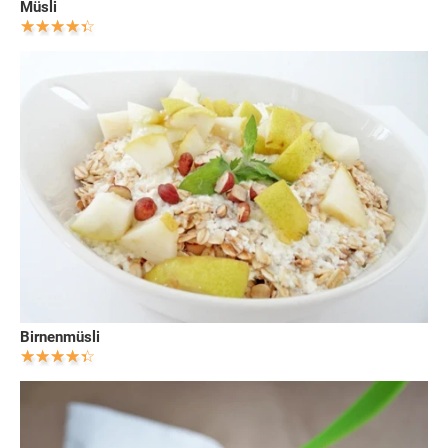
Müsli
Birnenmüsli