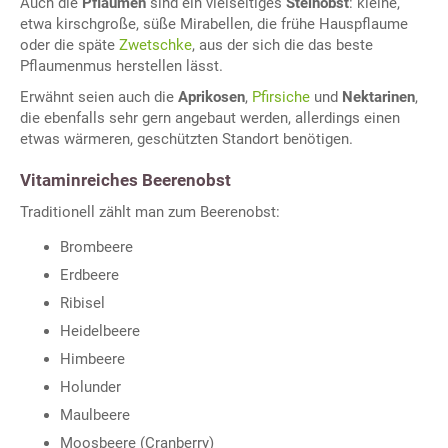
Auch die
Pflaumen
sind ein vielseitiges
Steinobst
: kleine,
etwa kirschgroße, süße Mirabellen, die frühe Hauspflaume
oder die späte
Zwetschke
, aus der sich die das beste
Pflaumenmus herstellen lässt.
Erwähnt seien auch die
Aprikosen
,
Pfirsiche
und
Nektarinen
,
die ebenfalls sehr gern angebaut werden, allerdings einen
etwas wärmeren, geschützten Standort benötigen.
Vitaminreiches Beerenobst
Traditionell zählt man zum Beerenobst:
Brombeere
Erdbeere
Ribisel
Heidelbeere
Himbeere
Holunder
Maulbeere
Moosbeere (Cranberry)