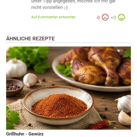
unter Tipp angegeben, möchte ich mir gar
nicht vorstellen ;-)
Auf Kommentar antworten
-
0
+
0
ÄHNLICHE REZEPTE
Grillhuhn - Gewürz