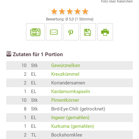
Foto User Katerchen
Bewertung: Ø
5,0
(
1
Stimme)
Zutaten für
1
Portion
10
Stk
Gewürznelken
2
EL
Kreuzkümmel
2
EL
Koriandersamen
1
EL
Kardamomkapseln
10
Stk
Pimentkörner
8
Stk
Bird-Eye-Chili (getrocknet)
1
EL
Ingwer (gemahlen)
1
EL
Kurkuma (gemahlen)
2
TL
Bockshornklee