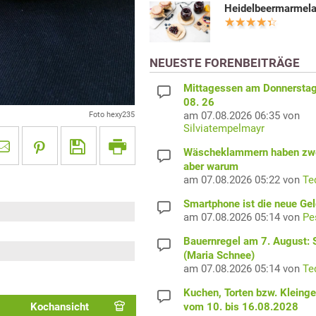
Heidelbeermarmel
NEUESTE FORENBEITRÄGE
Mittagessen am Donnerstag
08. 26
am 07.08.2026 06:35 von
Foto hexy235
Silviatempelmayr
Wäscheklammern haben zwe
aber warum
am 07.08.2026 05:22 von
Te
Smartphone ist die neue Ge
am 07.08.2026 05:14 von
Pe
Bauernregel am 7. August: S
(Maria Schnee)
am 07.08.2026 05:14 von
Te
Kuchen, Torten bzw. Kleing
vom 10. bis 16.08.2028
Kochansicht