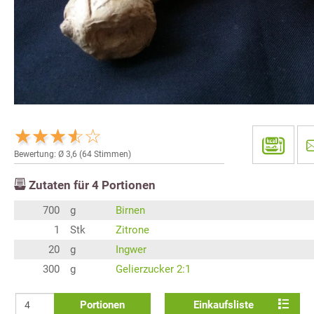
Bewertung: Ø
3,6
(
64
Stimmen)
Zutaten für
4
Portionen
700
g
Birnen
1
Stk
Zitrone
20
g
Ingwer
300
g
Gelierzucker 2:1
Portionen
Einkaufsliste