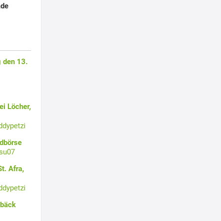
ade
 den 13.
i Löcher,
ddypetzi
ldbörse
su07
t. Afra,
ddypetzi
ebäck