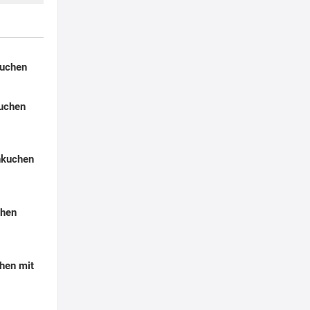
kuchen
kuchen
hkuchen
chen
chen mit