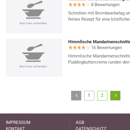
8 Bewertungen
Schnitten mit Brombeerbelag un
feines Rezept für eine köstlich
Himmlische Mandarinenschnitt
16 Bewertungen
Himmlische Mandarinenschnitten
Puddingbuttercreme runden de
1
2
IMPRESSUM
AGB
KONTAKT
DATENSCHUTZ