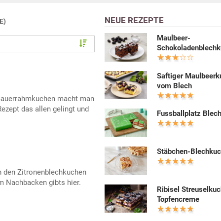
NEUE REZEPTE
E)
Maulbeer-
Schokoladenblech
Saftiger Maulbeer
vom Blech
-Sauerrahmkuchen macht man
ezept das allen gelingt und
Fussballplatz Blec
Stäbchen-Blechku
an den Zitronenblechkuchen
 Nachbacken gibts hier.
Ribisel Streuselku
Topfencreme