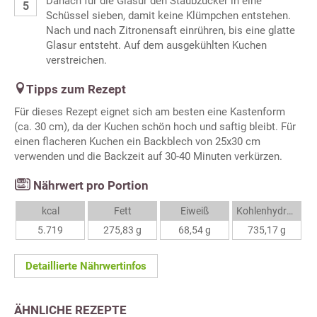
Danach für die Glasur den Staubzucker in eine
Schüssel sieben, damit keine Klümpchen entstehen.
Nach und nach Zitronensaft einrühren, bis eine glatte
Glasur entsteht. Auf dem ausgekühlten Kuchen
verstreichen.
Tipps zum Rezept
Für dieses Rezept eignet sich am besten eine Kastenform
(ca. 30 cm), da der Kuchen schön hoch und saftig bleibt. Für
einen flacheren Kuchen ein Backblech von 25x30 cm
verwenden und die Backzeit auf 30-40 Minuten verkürzen.
Nährwert pro Portion
kcal
Fett
Eiweiß
Kohlenhydrate
5.719
275,83 g
68,54 g
735,17 g
Detaillierte Nährwertinfos
ÄHNLICHE REZEPTE