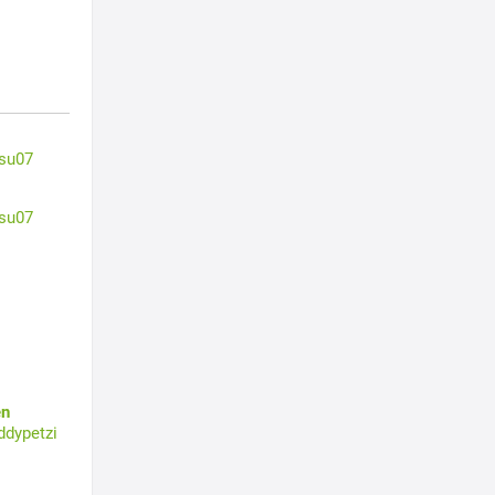
su07
su07
en
ddypetzi