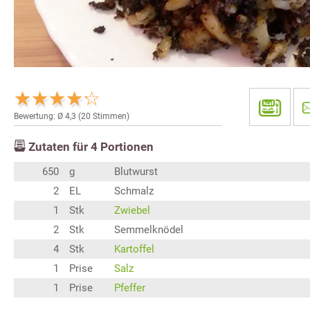
Bewertung: Ø
4,3
(
20
Stimmen)
Zutaten für
4
Portionen
650
g
Blutwurst
2
EL
Schmalz
1
Stk
Zwiebel
2
Stk
Semmelknödel
4
Stk
Kartoffel
1
Prise
Salz
1
Prise
Pfeffer