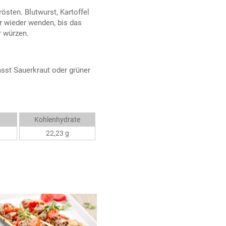
östen. Blutwurst, Kartoffel
r wieder wenden, bis das
r würzen.
sst Sauerkraut oder grüner
Kohlenhydrate
22,23 g