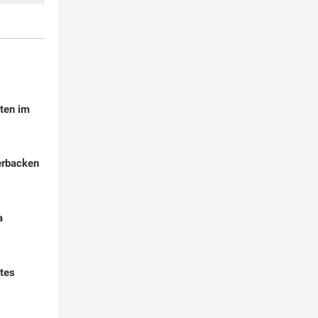
ten im
erbacken
a
tes