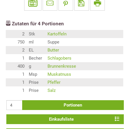
Zutaten für
4
Portionen
2
Stk
Kartoffeln
750
ml
Suppe
2
EL
Butter
1
Becher
Schlagobers
400
g
Brunnenkresse
1
Msp
Muskatnuss
1
Prise
Pfeffer
1
Prise
Salz
Portionen
Einkaufsliste