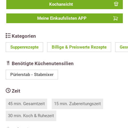
Kochansicht
Meine Einkaufslisten APP
Kategorien
Suppenrezepte
Billige & Preiswerte Rezepte
Ges
Benötigte Küchenutensilien
Pürierstab - Stabmixer
Zeit
45 min. Gesamtzeit
15 min. Zubereitungszeit
30 min. Koch & Ruhezeit