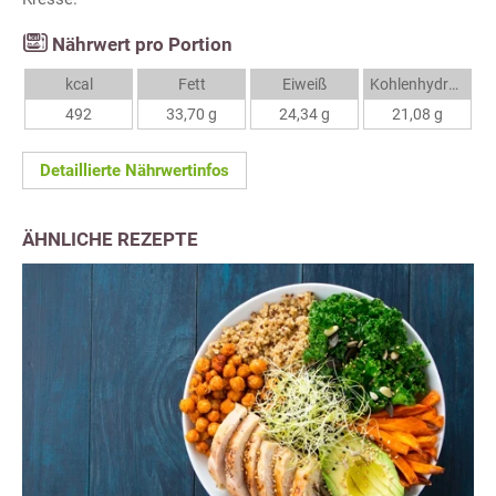
Nährwert pro Portion
kcal
Fett
Eiweiß
Kohlenhydrate
492
33,70 g
24,34 g
21,08 g
Detaillierte Nährwertinfos
ÄHNLICHE REZEPTE