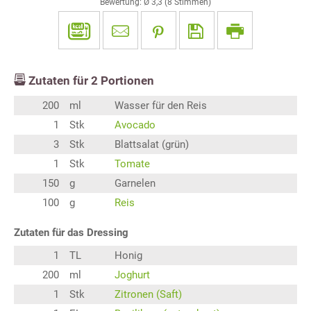
Bewertung: Ø
3,3
(
8
Stimmen)
Zutaten für
2
Portionen
200
ml
Wasser für den Reis
1
Stk
Avocado
3
Stk
Blattsalat (grün)
1
Stk
Tomate
150
g
Garnelen
100
g
Reis
Zutaten für das Dressing
1
TL
Honig
200
ml
Joghurt
1
Stk
Zitronen (Saft)