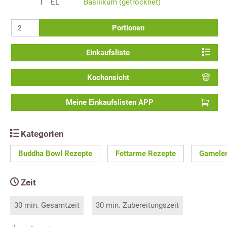
1
EL
Basilikum (getrocknet)
Portionen
Einkaufsliste
Kochansicht
Meine Einkaufslisten APP
Kategorien
Buddha Bowl Rezepte
Fettarme Rezepte
Garnele
Zeit
30 min. Gesamtzeit
30 min. Zubereitungszeit