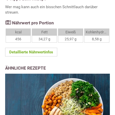
Wer mag kann auch ein bisschen Schnittlauch darüber
streuen.
Nährwert pro Portion
kcal
Fett
Eiweiß
Kohlenhydrate
456
34,27 g
25,97 g
8,58 g
Detaillierte Nährwertinfos
ÄHNLICHE REZEPTE