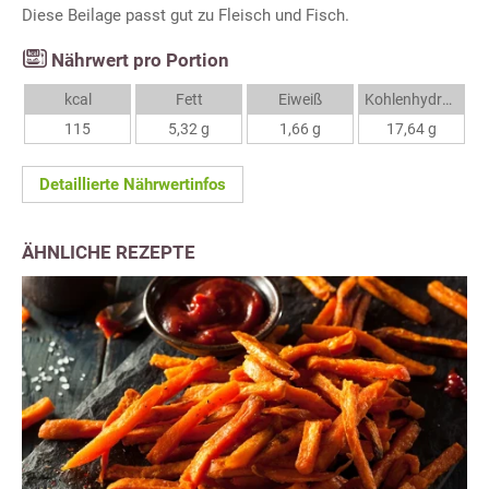
Diese Beilage passt gut zu Fleisch und Fisch.
Nährwert pro Portion
kcal
Fett
Eiweiß
Kohlenhydrate
115
5,32 g
1,66 g
17,64 g
Detaillierte Nährwertinfos
ÄHNLICHE REZEPTE