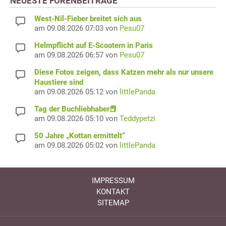
NEUESTE FORENBEITRÄGE
West-Nil-Fieber breitet sich aus
am 09.08.2026 07:03 von
Pesu07
Helmpflicht auf E-Scootern in Paris
am 09.08.2026 06:57 von
Pesu07
Diese Fotos zeigen, dass Katzen mehr als nur unsere
Haustiere sind
am 09.08.2026 05:12 von
littlePanda
Tag der Buchliebhaber📕
am 09.08.2026 05:10 von
Teddypetzi
50 Jahre „Kottan ermittelt“
am 09.08.2026 05:02 von
littlePanda
IMPRESSUM
KONTAKT
SITEMAP