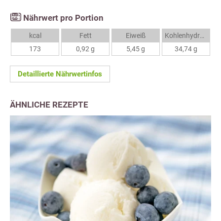
Nährwert pro Portion
kcal
Fett
Eiweiß
Kohlenhydrate
173
0,92 g
5,45 g
34,74 g
Detaillierte Nährwertinfos
ÄHNLICHE REZEPTE