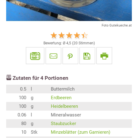
Foto Gutekueche.at
Bewertung: Ø
4,5
(
20
Stimmen)
Zutaten für
4
Portionen
0.5
l
Buttermilch
100
g
Erdbeeren
100
g
Heidelbeeren
0.06
l
Mineralwasser
80
g
Staubzucker
10
Stk
Minzeblätter (zum Garnieren)