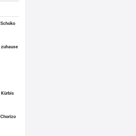
t Schoko
r zuhause
 Kürbis
 Chorizo