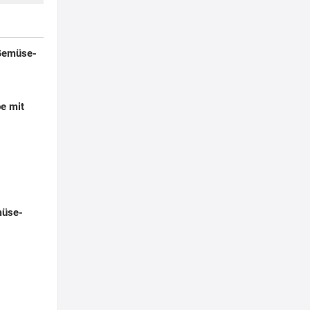
Gemüse-
e mit
müse-