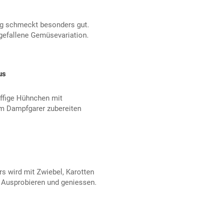
ng schmeckt besonders gut.
sgefallene Gemüsevariation.
us
fiffige Hühnchen mit
m Dampfgarer zubereiten
 wird mit Zwiebel, Karotten
Ausprobieren und geniessen.