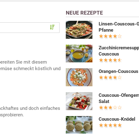
NEUE REZEPTE
Linsen-Couscous-
Pfanne
Zucchinicremesupp
Couscous
bereiten Sie mit diesem
emüse schmeckt köstlich und
Orangen-Couscous
Couscous-Ofenge
Salat
ackhaftes und doch einfaches
usprobieren.
Couscous-Knödel