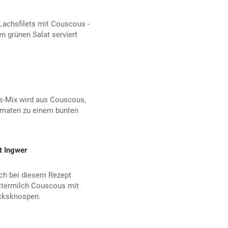
achsfilets mit Couscous -
n grünen Salat serviert
s-Mix wird aus Couscous,
omaten zu einem bunten
t Ingwer
uch bei diesem Rezept
ttermilch Couscous mit
cksknospen.