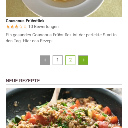
Couscous Frühstück
10 Bewertungen
Ein gesundes Couscous Frühstück ist der perfekte Start in
den Tag. Hier das Rezept.
1
2
NEUE REZEPTE