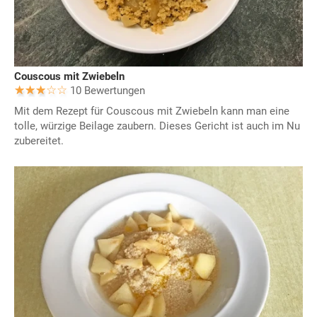
Couscous mit Zwiebeln
10 Bewertungen
Mit dem Rezept für Couscous mit Zwiebeln kann man eine
tolle, würzige Beilage zaubern. Dieses Gericht ist auch im Nu
zubereitet.