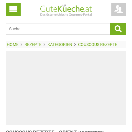
HOME
REZEPTE
KATEGORIEN
COUSCOUS REZEPTE