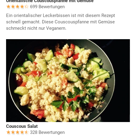
Orientalische Couscouspfanne mit Gemüse
699 Bewertungen
Ein orientalischer Leckerbissen ist mit diesem Rezept
schnell gemacht. Diese Couscouspfanne mit Gemüse
schmeckt nicht nur Veganern.
Couscous Salat
328 Bewertungen