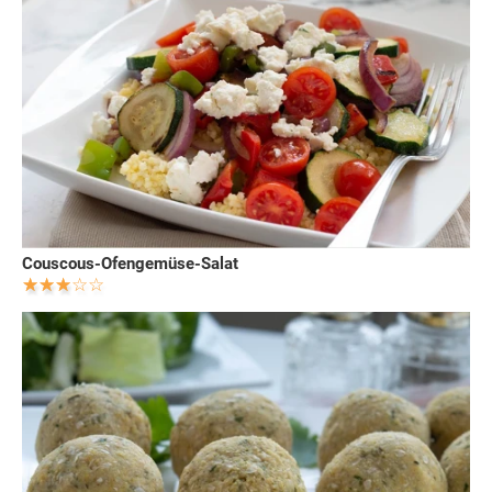
Couscous-Ofengemüse-Salat