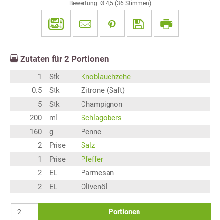
Bewertung: Ø
4,5
(
36
Stimmen)
Zutaten für
2
Portionen
1
Stk
Knoblauchzehe
0.5
Stk
Zitrone (Saft)
5
Stk
Champignon
200
ml
Schlagobers
160
g
Penne
2
Prise
Salz
1
Prise
Pfeffer
2
EL
Parmesan
2
EL
Olivenöl
Portionen