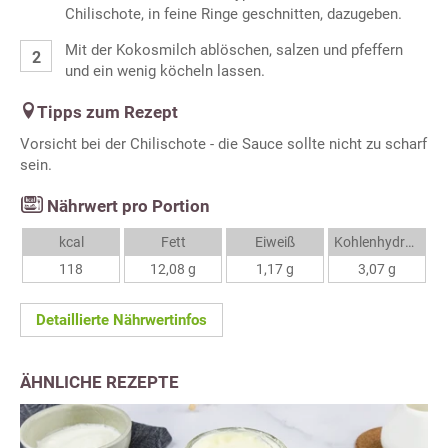
Chilischote, in feine Ringe geschnitten, dazugeben.
Mit der Kokosmilch ablöschen, salzen und pfeffern
und ein wenig köcheln lassen.
Tipps zum Rezept
Vorsicht bei der Chilischote - die Sauce sollte nicht zu scharf
sein.
Nährwert pro Portion
kcal
Fett
Eiweiß
Kohlenhydrate
118
12,08 g
1,17 g
3,07 g
Detaillierte Nährwertinfos
ÄHNLICHE REZEPTE