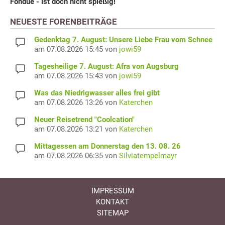
Fondue - ist doch nicht spießig!
NEUESTE FORENBEITRÄGE
Gedenktag 7. August: Unsere Liebe Frau vom Schnee
am 07.08.2026 15:45 von
jowi59
Tagesheilige 7. August: Afra von Augsburg
am 07.08.2026 15:43 von
jowi59
Was das Niedrigwasser alles frei gibt
am 07.08.2026 13:26 von
Katerchen
Neuer Reisetrend "Coolcation"
am 07.08.2026 13:21 von
Katerchen
Mittagessen am Donnerstag den 13. 08. 26
am 07.08.2026 06:35 von
Silviatempelmayr
IMPRESSUM
KONTAKT
SITEMAP