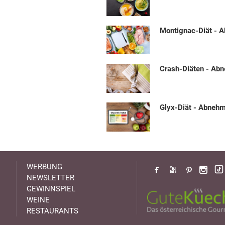
Montignac-Diät - 
Crash-Diäten - Ab
Glyx-Diät - Abneh
WERBUNG
NEWSLETTER
GEWINNSPIEL
WEINE
RESTAURANTS