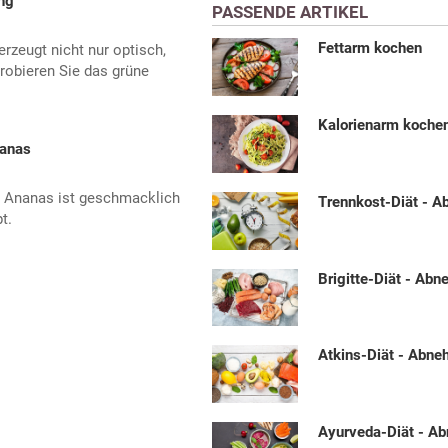
ng
PASSENDE ARTIKEL
Fettarm kochen
rzeugt nicht nur optisch,
robieren Sie das grüne
Kalorienarm koche
nanas
t Ananas ist geschmacklich
Trennkost-Diät - 
t.
Brigitte-Diät - Ab
Atkins-Diät - Abn
Ayurveda-Diät - A