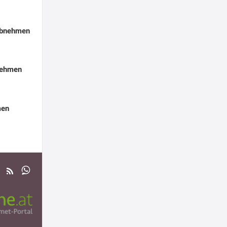
Abnehmen
nehmen
men