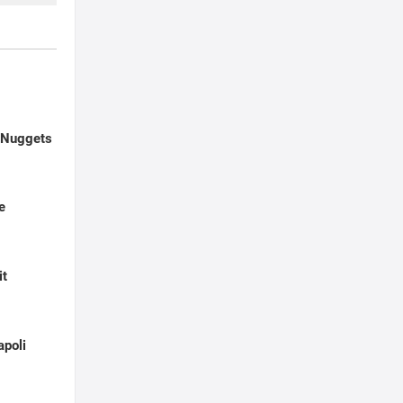
 Nuggets
e
it
apoli