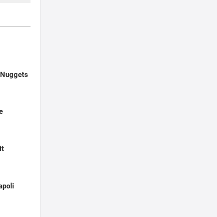
 Nuggets
e
it
apoli