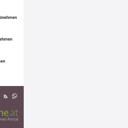
Abnehmen
nehmen
men