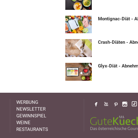
Montignac-Diät - 
Crash-Diäten - Ab
Glyx-Diät - Abneh
WERBUNG
NEWSLETTER
GEWINNSPIEL
WEINE
RESTAURANTS