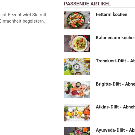
PASSENDE ARTIKEL
Fettarm kochen
lat-Rezept wird Sie mit
nfachheit begeistern.
Kalorienarm koche
Trennkost-Diät - 
Brigitte-Diät - Ab
Atkins-Diät - Abn
Ayurveda-Diät - A