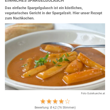
EINFACHES SPARGELGULASCH
Das einfache Spargelgulasch ist ein köstliches,
vegetarisches Gericht in der Spargelzeit. Hier unser Rezept
zum Nachkochen.
Foto Gutekueche.at
Bewertung: Ø
4,2
(
76
Stimmen)